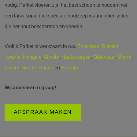
nodig. Parket vloeren zijn het best schoon te houden met
een lauw sopje met speciale houtzeep waarin oliën zitten
die het hout beschermen en voeden.
Vrolijk Parket is werkzaam in o.a.
Enschede
,
Rijssen
,
Twente
,
Hengelo
,
Almelo
,
Haaksbergen
,
Oldenzaal
,
Borne
,
Losser
,
Neede
,
Ruurlo
en
Borculo
.
Wij adviseren u graag!
AFSPRAAK MAKEN