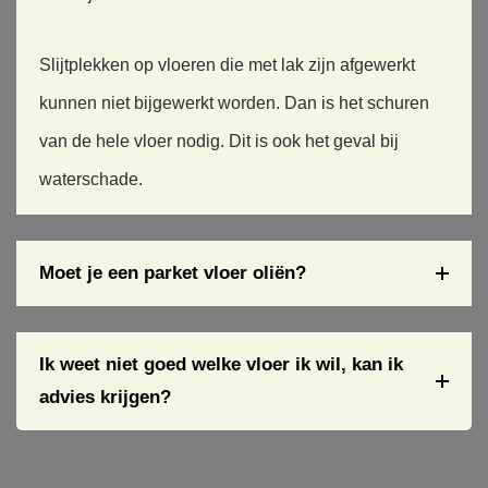
n. 
super 
vloer 
Totdat 
netjes!
(tegels 
we in 
+massi
Slijtplekken op vloeren die met lak zijn afgewerkt
contact 
ef 
kunnen niet bijgewerkt worden. Dan is het schuren
kwame
houten 
van de hele vloer nodig. Dit is ook het geval bij
n met 
vloer 
Vrolijk, 
die zeer 
waterschade.
hij doet 
vast op 
zijn 
spaanpl
naam 
aat 
Moet je een parket vloer oliën?
eer aan. 
gelijmd 
Vrolijk 
was) nu 
snel en 
nog het 
vakkun
meest 
Ik weet niet goed welke vloer ik wil, kan ik
dig, 
leek op 
advies krijgen?
offerte 
een 
werd 
maanla
gemaak
ndscha
t 
p. 