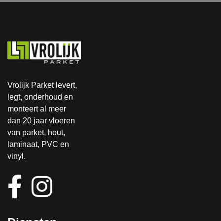
dezelfd
Michiel 
e dag 
kwam 
aan ons 
binnen 
gestuur
een 
d en 
halve 
doorgez
dag al 
et naar 
kijken 
Vrolijk Parket levert,
de 
en zag 
legt, onderhoud en
verzeke
meteen 
monteert al meer
raar. 
wat er 
dan 20 jaar vloeren
Deze 
moest 
van parket, hout,
heeft 
gebeure
laminaat, PVC en
zonder 
n. Dat 
vinyl.
te 
was 
komen 
gisteroc
kijken 
htend 
akkoord 
en hij 
gegeve
ging 