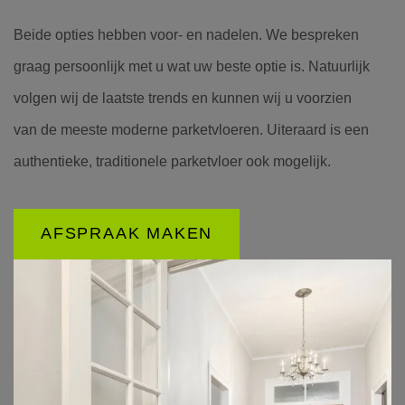
Beide opties hebben voor- en nadelen. We bespreken
graag persoonlijk met u wat uw beste optie is. Natuurlijk
volgen wij de laatste trends en kunnen wij u voorzien
van de meeste moderne parketvloeren. Uiteraard is een
authentieke, traditionele parketvloer ook mogelijk.
AFSPRAAK MAKEN