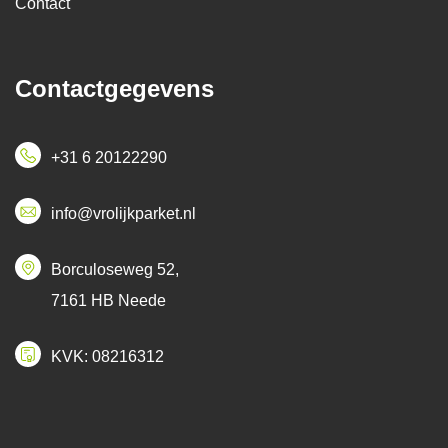
Contact
Contactgegevens
+31 6 20122290
info@vrolijkparket.nl
Borculoseweg 52,
7161 HB Neede
KVK: 08216312