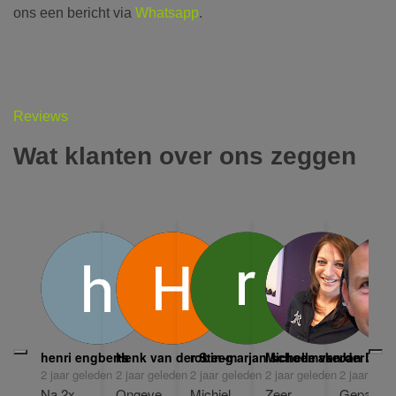
ons een bericht via
Whatsapp
.
Reviews
Wat klanten over ons zeggen
henri engberts
Henk van der Steeg
robin-marjan schoemaker
Michelle van der Slui
Jan Domm
2 jaar geleden
2 jaar geleden
2 jaar geleden
2 jaar geleden
2 jaar gele
Na 2x 
Ongeve
Michiel 
Zeer 
Gepass