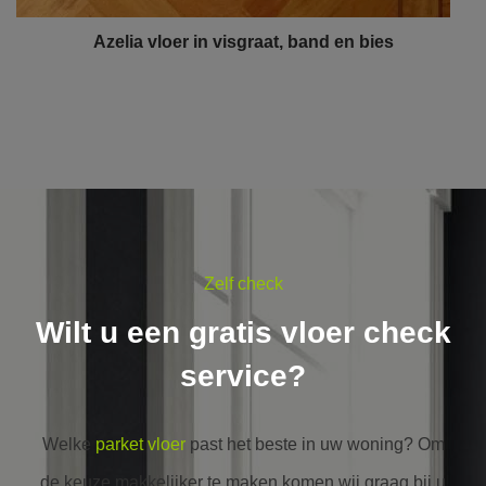
Azelia vloer in visgraat, band en bies
Zelf check
Wilt u een gratis vloer check
service?
Welke
parket vloer
past het beste in uw woning? Om
de keuze makkelijker te maken komen wij graag bij u