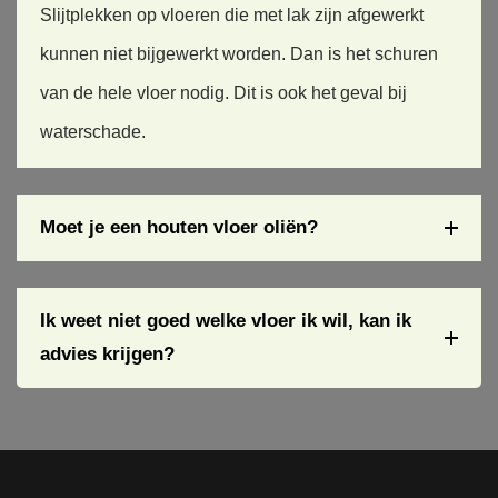
we in 
+massi
Slijtplekken op vloeren die met lak zijn afgewerkt
contact 
ef 
kunnen niet bijgewerkt worden. Dan is het schuren
kwame
houten 
van de hele vloer nodig. Dit is ook het geval bij
n met 
vloer 
Vrolijk, 
die zeer 
waterschade.
hij doet 
vast op 
zijn 
spaanpl
naam 
aat 
Moet je een houten vloer oliën?
eer aan. 
gelijmd 
Vrolijk 
was) nu 
snel en 
nog het 
vakkun
meest 
Ik weet niet goed welke vloer ik wil, kan ik
dig, 
leek op 
advies krijgen?
offerte 
een 
werd 
maanla
gemaak
ndscha
t 
p. 
dezelfd
Michiel 
e dag 
kwam 