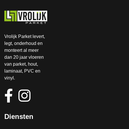
aan ons 
binnen 
gestuur
een 
d en 
halve 
doorgez
dag al 
et naar 
kijken 
Vrolijk Parket levert,
de 
en zag 
legt, onderhoud en
verzeke
meteen 
monteert al meer
raar. 
wat er 
dan 20 jaar vloeren
Deze 
moest 
van parket, hout,
heeft 
gebeure
laminaat, PVC en
zonder 
n. Dat 
vinyl.
te 
was 
komen 
gisteroc
kijken 
htend 
akkoord 
en hij 
gegeve
ging 
Diensten
n 
meteen 
vervolg
aan de 