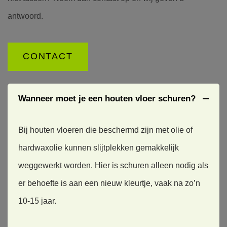
aan het 
Een 
heel 
We 
drogen 
geweldi
tevrede
zaten in 
antwoord.
was 
ge vloer 
n over 
de rats 
gebeld 
en zeer 
het 
omdat 
met 
vakkun
resultaa
de vloer 
CONTACT
meerde
dig 
t en 
in mijn 
re 
gelegd. 
over 
bedrijfsr
vloerenl
Zeer 
zijn 
uimte 
Wanneer moet je een houten vloer schuren?
eggers, 
degelijk 
kundigh
betegel
van 
en met 
eid, 
d moet 
alles 
oog 
vriendeli
worden 
Bij houten vloeren die beschermd zijn met olie of
werd er 
voor 
jkheid 
maar na 
hardwaxolie kunnen slijtplekken gemakkelijk
beloofd 
detail 
en 
het 
maar 
afgewer
betrouw
verwijd
weggewerkt worden. Hier is schuren alleen nodig als
nieman
kt.
baarhei
eren 
er behoefte is aan een nieuw kleurtje, vaak na zo’n
d kwam 
d. En hij 
van de 
opdage
werkt 
oude 
10-15 jaar.
n. 
super 
vloer 
Totdat 
netjes!
(tegels 