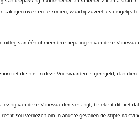
edig van toepassing. Ondernemer en Afnemer zullen alsdan in
 bepalingen overeen te komen, waarbij zoveel als mogelijk he
e uitleg van één of meerdere bepalingen van deze Voorwaarde
voordoet die niet in deze Voorwaarden is geregeld, dan dien
leving van deze Voorwaarden verlangt, betekent dit niet da
et recht zou verliezen om in andere gevallen de stipte nalev