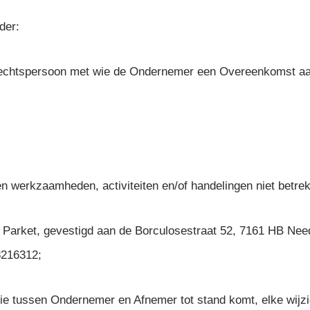
der:
f rechtspersoon met wie de Ondernemer een Overeenkomst a
en werkzaamheden, activiteiten en/of handelingen niet betre
jk Parket, gevestigd aan de Borculosestraat 52, 7161 HB Need
8216312;
ie tussen Ondernemer en Afnemer tot stand komt, elke wijzi